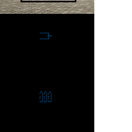
Disponible
en coulissant
Clôture
assortie