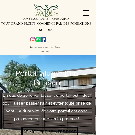
CONSTRUCTION ET RENOVATION
TOUT GRAND PROJET COMMENCE PAR DES FONDATIONS
SOLIDES !
Suivez-nous sur les réseaux
sociaux !
Portail aluminium
Bassan
En cas de zone venteuse, ce portail est l'idéal
pour laisser passer l'air et éviter toute prise de
vent. La durabilité de votre portail est donc
prolongée et votre jardin protégé !
CE MODÈLE M'INTÉRESSE